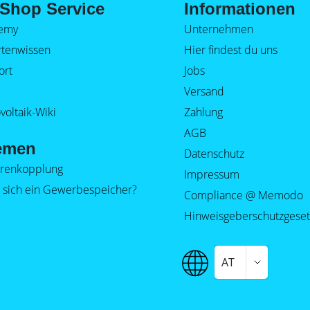
Shop Service
Informationen
emy
Unternehmen
rtenwissen
Hier findest du uns
ort
Jobs
Versand
voltaik-Wiki
Zahlung
AGB
emen
Datenschutz
orenkopplung
Impressum
 sich ein Gewerbespeicher?
Compliance @ Memodo
Hinweisgeberschutzgeset
AT