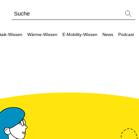
taik-Wissen
Wärme-Wissen
E-Mobility-Wissen
News
Podcast
ltag
erkzeuge
Werkzeuge
Werkzeuge
Wärmepu
Sons
Produkt-Kataloge
Produkt-Kataloge
Produkt-Kataloge
PV-Anlage
PV Wi
ergleiche & Freigabelisten
Vergleiche & Freigabelisten
Wallbox- / Ladesäulen-Vergleich
Faktoren f
Lohnt
hotovoltaik-Förderung Österreich
Ratgeber zu Förderungen
Alle Werkzeuge entdecken
Lohnt sich
Unabh
Ratgeber zu Förderungen
Alle Werkzeuge entdecken
Wärmepump
Sekto
Alle Werkzeuge entdecken
Vorteile e