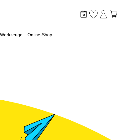
Werkzeuge
Online-Shop
mpen Welt
tiges
 mit Wärmepumpe planen
ki
ür die Wärmepumpen Wahl
 sich ein Gewerbespeicher?
 eine Luft-Wasser-Wärmepumpe
ängigkeitsrechner
e Voraussetzungen
renkopplung
iner Wärmepumpe?