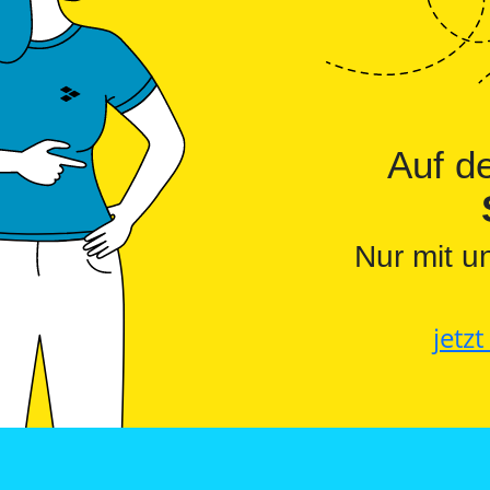
Auf 
Nur mit u
jetz