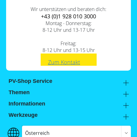
Wir unterstützen und beraten dich:
+43 (0)1 928 010 3000
Montag - Donnerstag:
8-12 Uhr und 13-17 Uhr
Freitag:
8-12 Uhr und 13-15 Uhr
Zum Kontakt
PV-Shop Service
Academy
Themen
Expertenwissen
Sektorenkopplung
Informationen
Support
Lohnt sich ein Gewerbespeicher?
Unternehmen
Werkzeuge
FAQs
Hier findest du uns
Memodo Vergleiche & Freigabelisten
Photovoltaik-Wiki
Jobs
Stromspeicher-Vergleich
Österreich