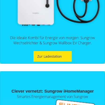
PV-
Wärmepumpe?
Auslegungstools
Unabhängigkeitsrechner
Die ideale Kombi für Energie von morgen: Sungrow
Wechselrichter & Sungrow Wallbox EV Charger.
Zur Ladestation
Clever vernetzt: Sungrow iHomeManager
Smartes Energiemanagement von Sungrow