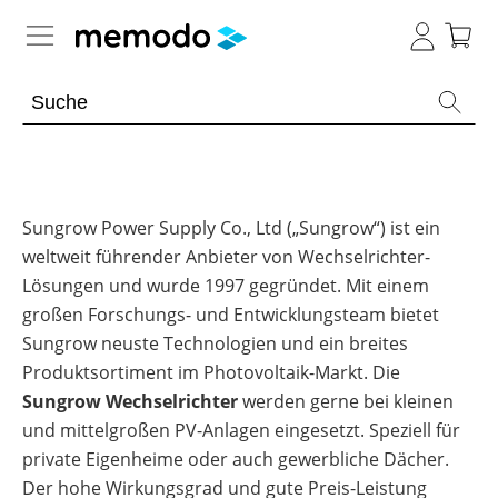
Expertenwissen
Memodo Academy
Photovoltaik-Wissen
Sungrow Power Supply Co., Ltd („Sungrow“) ist ein
weltweit führender Anbieter von Wechselrichter-
Wärme-Wissen
Übersicht
Lösungen und wurde 1997 gegründet. Mit einem
großen Forschungs- und Entwicklungsteam bietet
Themenbereiche
E-Mobility-Wissen
Übersicht
Sungrow neuste Technologien und ein breites
Werkzeuge
Produktsortiment im Photovoltaik-Markt. Die
PV-
Themenbereiche
News
Anlagen
Übersicht
Sungrow Wechselrichter
werden gerne bei kleinen
Sonstiges
Übersicht
Werkzeuge
Heizungs-
und mittelgroßen PV-Anlagen eingesetzt. Speziell für
Module
Themenbereiche
Podcast
Wärmepumpen
Produkt-
PV
private Eigenheime oder auch gewerbliche Dächer.
Wärmepumpen
Übersicht
Heimspeicher
Kataloge
Wiki
Werkzeuge
Welt
Wallbox
Brauchwasser-
Der hohe Wirkungsgrad und gute Preis-Leistung