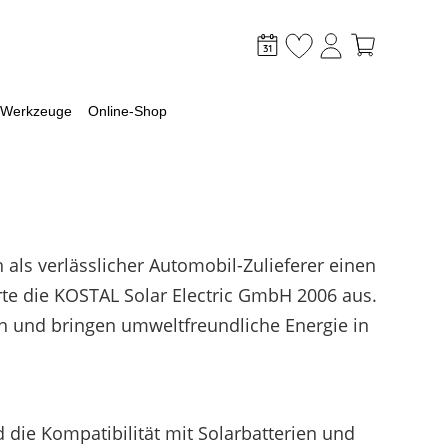
Werkzeuge
Online-Shop
als verlässlicher Automobil-Zulieferer einen
mpen Welt
tiges
rte die KOSTAL Solar Electric GmbH 2006 aus.
 mit Wärmepumpe planen
ki
 und bringen umweltfreundliche Energie in
ür die Wärmepumpen Wahl
 sich ein Gewerbespeicher?
 eine Luft-Wasser-Wärmepumpe
ängigkeitsrechner
e Voraussetzungen
renkopplung
iner Wärmepumpe?
die Kompatibilität mit Solarbatterien und