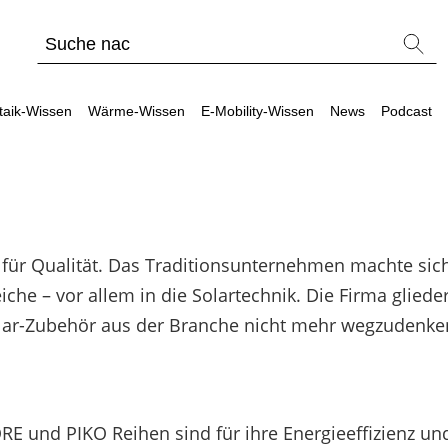
taik-Wissen
Wärme-Wissen
E-Mobility-Wissen
News
Podcast
für Qualität. Das Traditionsunternehmen machte sich 
ltag
erkzeuge
Werkzeuge
Werkzeuge
Wärmepu
Sons
he – vor allem in die Solartechnik. Die Firma gliede
Produkt-Kataloge
Produkt-Kataloge
Produkt-Kataloge
PV-Anlage
PV Wi
lar-Zubehör aus der Branche nicht mehr wegzudenken
ergleiche & Freigabelisten
Vergleiche & Freigabelisten
Wallbox- / Ladesäulen-Vergleich
Faktoren f
Lohnt
hotovoltaik-Förderung Österreich
Ratgeber zu Förderungen
Alle Werkzeuge entdecken
Lohnt sich
Unabh
Ratgeber zu Förderungen
Alle Werkzeuge entdecken
Wärmepump
Sekto
Alle Werkzeuge entdecken
Vorteile e
 und PIKO Reihen sind für ihre Energieeffizienz und 