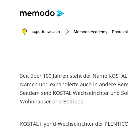
Expertenwissen
Memodo Academy
Photovol
Photovoltaik-Wissen
Wärme-Wissen
E-Mobility-Wissen
Werkzeuge
Seit über 100 Jahren steht der Name KOSTAL 
Themenbereiche
Themenbereiche
Themenbereiche
Unterstützung für deinen Installateursal
W
Namen und expandierte auch in andere Bereic
PV-Anlagen
Heizungs-Wärmepumpen
Wallbox
Photovoltaik-Förderung Österreich
Seitdem sind KOSTAL Wechselrichter und So
Module
Brauchwasser-Wärmepumpen
Ladestationen
Memodo-Vergleiche & Freigabelisten
V
Wohnhäuser und Betriebe.
Heimspeicher
Heizstäbe
Erfassungsbögen
P
Gewerbespeicher
Infrarotheizsysteme
Wallbox- / Ladesäulen-Leitfaden
Großprojekte
PV-Auslegungstools
KOSTAL Hybrid-Wechselrichter der PLENTICORE
Wechselrichter
Unabhängigkeitsrechner