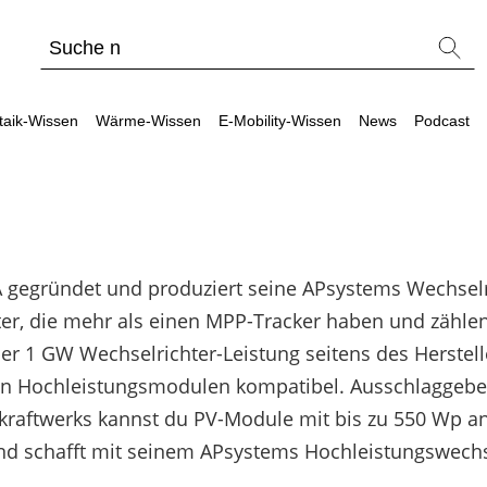
taik-Wissen
Wärme-Wissen
E-Mobility-Wissen
News
Podcast
gegründet und produziert seine APsystems Wechselrich
ltag
erkzeuge
Werkzeuge
Werkzeuge
Wärmepu
Sons
chter, die mehr als einen MPP-Tracker haben und zähl
Produkt-Kataloge
Produkt-Kataloge
Produkt-Kataloge
PV-Anlage
PV Wi
er 1 GW Wechselrichter-Leistung seitens des Herstell
ergleiche & Freigabelisten
Vergleiche & Freigabelisten
Wallbox- / Ladesäulen-Vergleich
Faktoren f
Lohnt
n Hochleistungsmodulen kompatibel. Ausschlaggeben
hotovoltaik-Förderung Österreich
Ratgeber zu Förderungen
Alle Werkzeuge entdecken
Lohnt sich
Unabh
onkraftwerks kannst du PV-Module mit bis zu 550 Wp a
Ratgeber zu Förderungen
Alle Werkzeuge entdecken
Wärmepump
Sekto
Alle Werkzeuge entdecken
Vorteile e
 schafft mit seinem APsystems Hochleistungswechsel