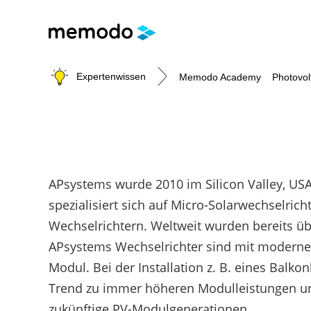
Expertenwissen
Memodo Academy
Photovol
Photovoltaik-Wissen
Wärme-Wissen
E-Mobility-Wissen
Werkzeuge
APsystems wurde 2010 im Silicon Valley, USA 
Themenbereiche
Themenbereiche
Themenbereiche
Unterstützung für deinen Installateursal
W
spezialisiert sich auf Micro-Solarwechselri
PV-Anlagen
Heizungs-Wärmepumpen
Wallbox
Photovoltaik-Förderung Österreich
Wechselrichtern. Weltweit wurden bereits üb
Module
Brauchwasser-Wärmepumpen
Ladestationen
Memodo-Vergleiche & Freigabelisten
V
APsystems Wechselrichter sind mit moderne
Heimspeicher
Heizstäbe
Erfassungsbögen
P
Modul. Bei der Installation z. B. eines Balk
Gewerbespeicher
Infrarotheizsysteme
Wallbox- / Ladesäulen-Leitfaden
Großprojekte
PV-Auslegungstools
Trend zu immer höheren Modulleistungen und
Wechselrichter
Unabhängigkeitsrechner
zukünftige PV-Modulgenerationen.