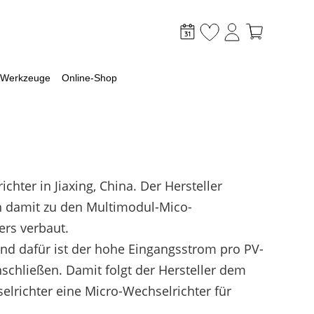
Werkzeuge
Online-Shop
ter in Jiaxing, China. Der Hersteller
mpen Welt
tiges
en damit zu den Multimodul-Mico-
 mit Wärmepumpe planen
ki
ers verbaut.
ür die Wärmepumpen Wahl
 sich ein Gewerbespeicher?
d dafür ist der hohe Eingangsstrom pro PV-
 eine Luft-Wasser-Wärmepumpe
ängigkeitsrechner
nschließen. Damit folgt der Hersteller dem
e Voraussetzungen
renkopplung
iner Wärmepumpe?
richter eine Micro-Wechselrichter für