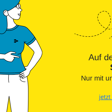
Auf 
Nur mit u
jetz