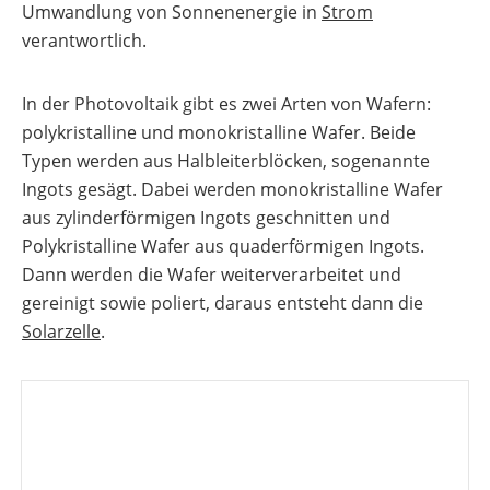
Umwandlung von Sonnenenergie in
Strom
Gewerbespeicher
Vergleiche
Lohnt
&
sich
verantwortlich.
Freigabelisten
ein
Großprojekte
Gewerbespeicher?
Photovoltaik-
Wechselrichter
In der Photovoltaik gibt es zwei Arten von Wafern:
Förderung
Unabhängigkeitsrechner
Österreich
polykristalline und monokristalline Wafer. Beide
Unterkonstruktionen
Sektorenkopplung
Typen werden aus Halbleiterblöcken, sogenannte
Ratgeber
zu
Ingots gesägt. Dabei werden monokristalline Wafer
Wärme-Wissen
Förderungen
aus zylinderförmigen Ingots geschnitten und
Alle
E-Mobility-Wissen
Polykristalline Wafer aus quaderförmigen Ingots.
Übersicht
Werkzeuge
entdecken
Dann werden die Wafer weiterverarbeitet und
Themenbereiche
News
Übersicht
gereinigt sowie poliert, daraus entsteht dann die
Werkzeuge
Solarzelle
.
Heizungs-
Themenbereiche
Podcast
Wärmepumpen
Wärmepumpen
Übersicht
Werkzeuge
Welt
Wallbox
Brauchwasser-
Werkzeuge
Wärmepumpen
Produkt-
Ladestationen
Übersicht
Kataloge
Übersicht
Heizstäbe
Online-Shop
Übersicht
Produkt-
Vergleiche
PV-
Kataloge
Infrarotheizsysteme
&
Anlage