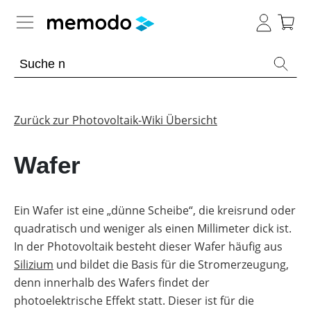
Expertenwissen
Memodo Academy
Zurück zur Photovoltaik-Wiki Übersicht
Photovoltaik-Wissen
Wafer
Übersicht
Themenbereiche
Ein Wafer ist eine „dünne Scheibe“, die kreisrund oder
quadratisch und weniger als einen Millimeter dick ist.
Werkzeuge
PV-
Anlagen
In der Photovoltaik besteht dieser Wafer häufig aus
Sonstiges
Übersicht
Silizium
und bildet die Basis für die Stromerzeugung,
Module
denn innerhalb des Wafers findet der
Produkt-
PV
Heimspeicher
Kataloge
Wiki
photoelektrische Effekt statt. Dieser ist für die