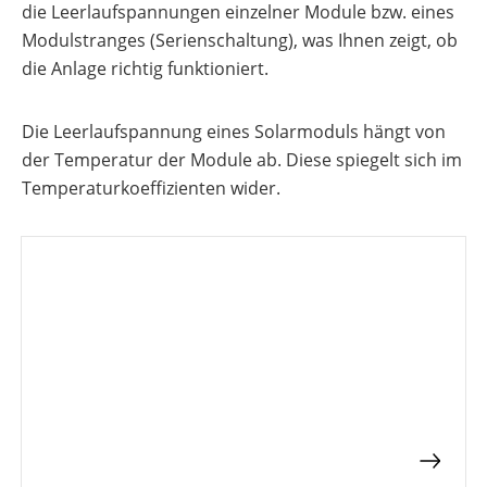
die Leerlaufspannungen einzelner Module bzw. eines
Gewerbespeicher
Vergleiche
Lohnt
&
sich
Modulstranges (Serienschaltung), was Ihnen zeigt, ob
Freigabelisten
ein
Großprojekte
Gewerbespeicher?
die Anlage richtig funktioniert.
Photovoltaik-
Wechselrichter
Förderung
Unabhängigkeitsrechner
Österreich
Die Leerlaufspannung eines Solarmoduls hängt von
Unterkonstruktionen
Sektorenkopplung
der Temperatur der Module ab. Diese spiegelt sich im
Ratgeber
zu
Temperaturkoeffizienten wider.
Wärme-Wissen
Förderungen
Alle
E-Mobility-Wissen
Übersicht
Werkzeuge
entdecken
Themenbereiche
News
Übersicht
Werkzeuge
Heizungs-
Themenbereiche
Podcast
Wärmepumpen
Wärmepumpen
Übersicht
Werkzeuge
Welt
Wallbox
Brauchwasser-
Werkzeuge
Wärmepumpen
Produkt-
Ladestationen
Übersicht
Kataloge
Übersicht
Heizstäbe
Online-Shop
Übersicht
Produkt-
Vergleiche
PV-
Kataloge
Infrarotheizsysteme
&
Anlage