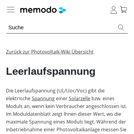
Expertenwissen
Memodo Academy
Zurück zur Photovoltaik-Wiki Übersicht
Photovoltaik-Wissen
Leerlaufspannung
Übersicht
Themenbereiche
Die Leerlaufspannung (UL/Uoc/Voc) gibt die
elektrische
Werkzeuge
Spannung
einer
Solarzelle
bzw. eines
PV-
Anlagen
Moduls an, wenn kein Verbraucher angeschlossen ist.
Sonstiges
Übersicht
Im Moduldatenblatt zeigt Ihnen dieser Wert, wo die
Module
maximale Spannung eines Moduls liegt. Während der
Produkt-
PV
Heimspeicher
Kataloge
Wiki
Inbetriebnahme einer Photovoltaikanlage messen Sie