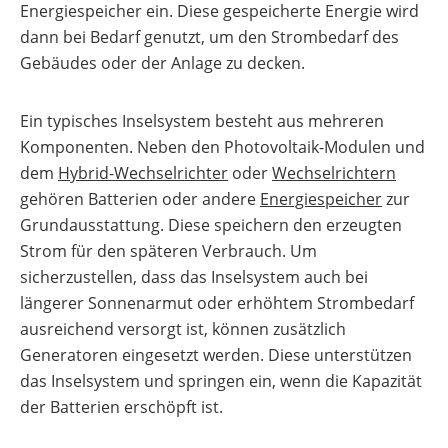
Energiespeicher ein. Diese gespeicherte Energie wird
Gewerbespeicher
Vergleiche
Lohnt
&
sich
dann bei Bedarf genutzt, um den Strombedarf des
Freigabelisten
ein
Großprojekte
Gewerbespeicher?
Gebäudes oder der Anlage zu decken.
Photovoltaik-
Wechselrichter
Förderung
Unabhängigkeitsrechner
Österreich
Ein typisches Inselsystem besteht aus mehreren
Unterkonstruktionen
Sektorenkopplung
Komponenten. Neben den Photovoltaik-Modulen und
Ratgeber
zu
dem
Wärme-Wissen
Hybrid-Wechselrichter
oder
Wechselrichtern
Förderungen
gehören Batterien oder andere
Energiespeicher
zur
Alle
E-Mobility-Wissen
Grundausstattung. Diese speichern den erzeugten
Übersicht
Werkzeuge
entdecken
Strom für den späteren Verbrauch. Um
Themenbereiche
News
Übersicht
sicherzustellen, dass das Inselsystem auch bei
Werkzeuge
längerer Sonnenarmut oder erhöhtem Strombedarf
Heizungs-
Themenbereiche
Podcast
Wärmepumpen
ausreichend versorgt ist, können zusätzlich
Wärmepumpen
Übersicht
Werkzeuge
Welt
Generatoren eingesetzt werden. Diese unterstützen
Wallbox
Brauchwasser-
Werkzeuge
Wärmepumpen
Produkt-
das Inselsystem und springen ein, wenn die Kapazität
Ladestationen
Übersicht
Kataloge
Übersicht
der Batterien erschöpft ist.
Heizstäbe
Online-Shop
Übersicht
Produkt-
Vergleiche
PV-
Kataloge
Infrarotheizsysteme
&
Anlage