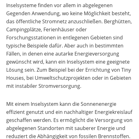
Unterstützung
Freigabelisten
mit
Inselsysteme finden vor allem in abgelegenen
für
Wärmepumpe
Wallbox-
deinen
Gegenden Anwendung, wo keine Möglichkeit besteht,
planen
/
Ratgeber
Österreich
Installateursalltag
Ladesäulen-
zu
das öffentliche Stromnetz anzuschließen. Berghütten,
Vergleich
Förderungen
Faktoren
Campingplätze, Ferienhäuser oder
für
Photovoltaik-
die
Alle
Alle
Förderung
Forschungsstationen in entlegenen Gebieten sind
Wärmepumpen
Werkzeuge
Werkzeuge
Österreich
Wahl
typische Beispiele dafür. Aber auch in bestimmten
entdecken
entdecken
Memodo-
Fällen, in denen eine autarke Energieversorgung
Lohnt
Vergleiche
sich
gewünscht wird, kann ein Inselsystem eine geeignete
&
eine
Freigabelisten
Lösung sein. Zum Beispiel bei der Errichtung von Tiny
Luft-
Wasser-
Houses, bei Umweltschutzprojekten oder in Gebieten
Erfassungsbögen
Wärmepumpe
mit instabiler Stromversorgung.
Wallbox-
Wärmepumpe
/
Voraussetzungen
Ladesäulen-
Mit einem Inselsystem kann die Sonnenenergie
Leitfaden
Vorteile
effizient genutzt und ein nachhaltiger Energiekreislauf
einer
PV-
Wärmepumpe?
geschaffen werden. Es ermöglicht die Versorgung von
Auslegungstools
abgelegenen Standorten mit sauberer Energie und
Unabhängigkeitsrechner
reduziert die Abhängigkeit von fossilen Brennstoffen.