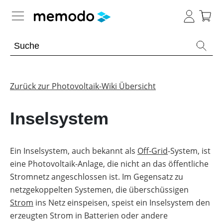
Expertenwissen
Memodo Academy
Zurück zur Photovoltaik-Wiki Übersicht
Photovoltaik-Wissen
Inselsystem
Übersicht
Themenbereiche
Ein Inselsystem, auch bekannt als
Off-Grid
-System, ist
eine Photovoltaik-Anlage, die nicht an das öffentliche
Werkzeuge
PV-
Anlagen
Stromnetz angeschlossen ist. Im Gegensatz zu
Sonstiges
Übersicht
netzgekoppelten Systemen, die überschüssigen
Module
Strom
ins Netz einspeisen, speist ein Inselsystem den
Produkt-
PV
Heimspeicher
Kataloge
Wiki
erzeugten Strom in Batterien oder andere