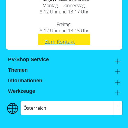
Montag - Donnerstag:
8-12 Uhr und 13-17 Uhr
Freitag:
8-12 Uhr und 13-15 Uhr
Zum Kontakt
PV-Shop Service
Academy
Themen
Expertenwissen
Sektorenkopplung
Informationen
Support
Lohnt sich ein Gewerbespeicher?
Unternehmen
Werkzeuge
FAQs
Hier findest du uns
Memodo Vergleiche & Freigabelisten
Photovoltaik-Wiki
Jobs
Stromspeicher-Vergleich
Österreich
Versand
Stromspeicher-Freigabeliste
Zahlung
Wallbox- / Ladesäulen-Vergleich