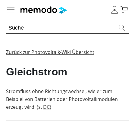
Expertenwissen
Memodo Academy
Zurück zur Photovoltaik-Wiki Übersicht
Photovoltaik-Wissen
Gleichstrom
Übersicht
Themenbereiche
Stromfluss ohne Richtungswechsel, wie er zum
Beispiel von Batterien oder Photovoltaikmodulen
Werkzeuge
PV-
Anlagen
erzeugt wird. (s.
DC
)
Sonstiges
Übersicht
Module
Produkt-
PV
Heimspeicher
Kataloge
Wiki