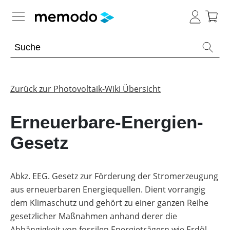
Expertenwissen
Memodo Academy
Zurück zur Photovoltaik-Wiki Übersicht
Photovoltaik-Wissen
Erneuerbare-Energien-
Übersicht
Gesetz
Themenbereiche
Werkzeuge
PV-
Abkz. EEG. Gesetz zur Förderung der Stromerzeugung
Anlagen
Sonstiges
aus erneuerbaren Energiequellen. Dient vorrangig
Übersicht
Module
dem Klimaschutz und gehört zu einer ganzen Reihe
Produkt-
PV
gesetzlicher Maßnahmen anhand derer die
Heimspeicher
Kataloge
Wiki
Abhängigkeit von fossilen Energieträgern wie Erdöl,