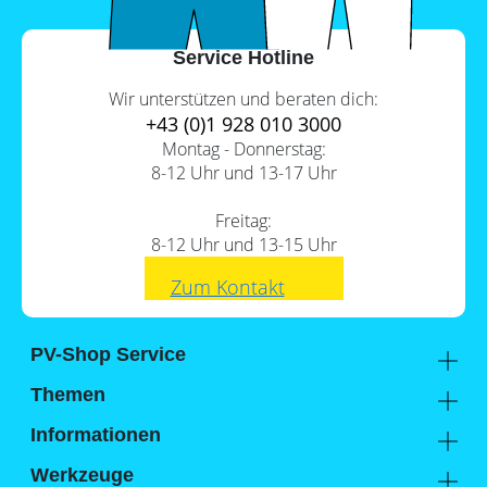
Service Hotline
Wir unterstützen und beraten dich:
+43 (0)1 928 010 3000
Montag - Donnerstag:
8-12 Uhr und 13-17 Uhr
Freitag:
8-12 Uhr und 13-15 Uhr
Zum Kontakt
PV-Shop Service
Academy
Themen
Expertenwissen
Sektorenkopplung
Informationen
Support
Lohnt sich ein Gewerbespeicher?
Unternehmen
Werkzeuge
FAQs