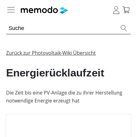
Expertenwissen
Memodo Academy
Zurück zur Photovoltaik-Wiki Übersicht
Photovoltaik-Wissen
Energierücklaufzeit
Übersicht
Themenbereiche
Die Zeit bis eine PV-Anlage die zu ihrer Herstellung
notwendige Energie erzeugt hat
Werkzeuge
PV-
Anlagen
Sonstiges
Übersicht
Module
Produkt-
PV
Heimspeicher
Kataloge
Wiki