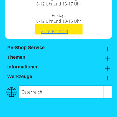
8-12 Uhr und 13-17 Uhr
Freitag:
8-12 Uhr und 13-15 Uhr
Zum Kontakt
PV-Shop Service
Academy
Themen
Expertenwissen
Sektorenkopplung
Informationen
Support
Lohnt sich ein Gewerbespeicher?
Unternehmen
Werkzeuge
FAQs
Hier findest du uns
Memodo Vergleiche & Freigabelisten
Photovoltaik-Wiki
Jobs
Stromspeicher-Vergleich
Österreich
Versand
Stromspeicher-Freigabeliste
Zahlung
Wallbox- / Ladesäulen-Vergleich
AGB
Wallbox- / Ladesäulen-Leitfaden