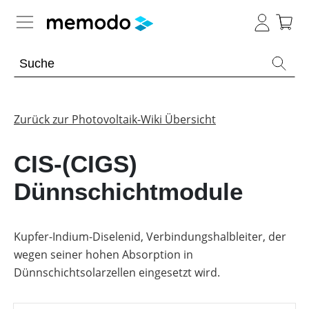
Expertenwissen
Memodo Academy
Zurück zur Photovoltaik-Wiki Übersicht
Photovoltaik-Wissen
CIS-(CIGS)
Übersicht
Dünnschichtmodule
Themenbereiche
Werkzeuge
PV-
Kupfer-Indium-Diselenid, Verbindungshalbleiter, der
Anlagen
Sonstiges
wegen seiner hohen Absorption in
Übersicht
Module
Dünnschichtsolarzellen eingesetzt wird.
Produkt-
PV
Heimspeicher
Kataloge
Wiki