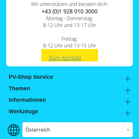
Wir unterstützen und beraten dich:
+43 (0)1 928 010 3000
Montag - Donnerstag:
8-12 Uhr und 13-17 Uhr
Freitag:
8-12 Uhr und 13-15 Uhr
Zum Kontakt
PV-Shop Service
Academy
Themen
Expertenwissen
Sektorenkopplung
Informationen
Support
Lohnt sich ein Gewerbespeicher?
Unternehmen
Werkzeuge
FAQs
Hier findest du uns
Memodo Vergleiche & Freigabelisten
Photovoltaik-Wiki
Jobs
Stromspeicher-Vergleich
Österreich
Versand
Stromspeicher-Freigabeliste