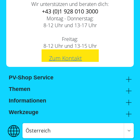
Wir unterstützen und beraten dich:
+43 (0)1 928 010 3000
Montag - Donnerstag:
8-12 Uhr und 13-17 Uhr
Freitag:
8-12 Uhr und 13-15 Uhr
Zum Kontakt
PV-Shop Service
Academy
Themen
Expertenwissen
Sektorenkopplung
Informationen
Support
Lohnt sich ein Gewerbespeicher?
Unternehmen
Werkzeuge
FAQs
Hier findest du uns
Memodo Vergleiche & Freigabelisten
Photovoltaik-Wiki
Jobs
Stromspeicher-Vergleich
Österreich
Versand
Stromspeicher-Freigabeliste