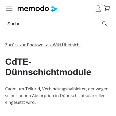
Expertenwissen
Memodo Academy
Zurück zur Photovoltaik-Wiki Übersicht
Photovoltaik-Wissen
CdTE-
Übersicht
Dünnschichtmodule
Themenbereiche
Werkzeuge
PV-
Cadmium
-Tellurid, Verbindungshalbleiter, der wegen
Anlagen
Sonstiges
seiner hohen Absorption in Dünnschichtsolarzellen
Übersicht
Module
eingesetzt wird.
Produkt-
PV
Heimspeicher
Kataloge
Wiki