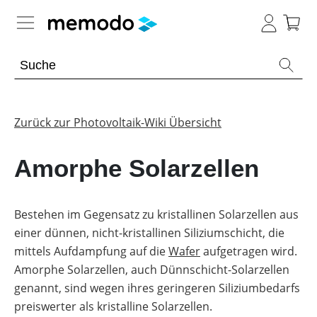
Expertenwissen
Memodo Academy
Zurück zur Photovoltaik-Wiki Übersicht
Photovoltaik-Wissen
Amorphe Solarzellen
Übersicht
Themenbereiche
Bestehen im Gegensatz zu kristallinen Solarzellen aus
einer dünnen, nicht-kristallinen Siliziumschicht, die
Werkzeuge
PV-
Anlagen
mittels Aufdampfung auf die
Wafer
aufgetragen wird.
Sonstiges
Übersicht
Amorphe Solarzellen, auch Dünnschicht-Solarzellen
Module
genannt, sind wegen ihres geringeren Siliziumbedarfs
Produkt-
PV
Heimspeicher
Kataloge
Wiki
preiswerter als kristalline Solarzellen.