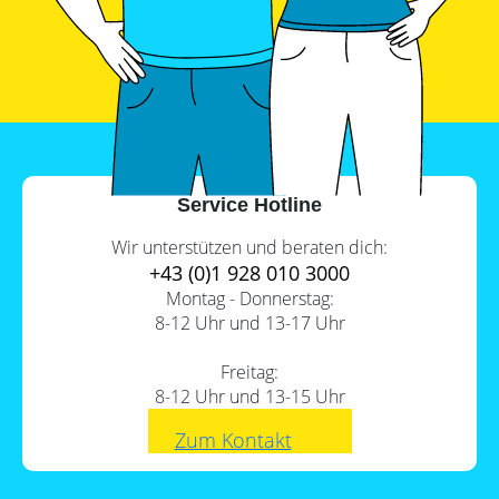
Leitfaden
Vorteile
einer
PV-
Wärmepumpe?
Auslegungstools
Unabhängigkeitsrechner
Service Hotline
Wir unterstützen und beraten dich:
+43 (0)1 928 010 3000
Montag - Donnerstag:
8-12 Uhr und 13-17 Uhr
Freitag:
8-12 Uhr und 13-15 Uhr
Zum Kontakt