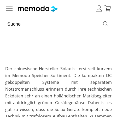
Expertenwissen
Memodo Academy
Photovoltaik-Wissen
Wärme-Wissen
Übersicht
Der chinesische Hersteller Solax ist erst seit kurzem
im Memodo Speicher-Sortiment. Die kompakten DC
Themenbereiche
E-Mobility-Wissen
Übersicht
gekoppelten Systeme mit separatem
Werkzeuge
PV-
Notstromanschluss erinnern durch ihre technischen
Themenbereiche
News
Anlagen
Übersicht
Sonstiges
Eckdaten sehr an einen holländischen Marktbegleiter
Übersicht
Werkzeuge
Heizungs-
Module
Themenbereiche
mit aufdringlich grünem Gerätegehäuse. Daher ist es
Podcast
Wärmepumpen
Produkt-
PV
Wärmepumpen
gut zu wissen, dass die Solax Geräte komplett neue
Übersicht
Heimspeicher
Kataloge
Wiki
Werkzeuge
Welt
Wallbox
Brauchwasser-
Technik mit trafolosem Aufbau enthalten. Zusammen