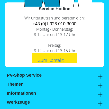
Service Hotline
Wir unterstützen und beraten dich:
+43 (0)1 928 010 3000
Montag - Donnerstag:
8-12 Uhr und 13-17 Uhr
Freitag:
8-12 Uhr und 13-15 Uhr
Zum Kontakt
PV-Shop Service
Academy
Themen
Expertenwissen
Sektorenkopplung
Informationen
Support
Lohnt sich ein Gewerbespeicher?
Unternehmen
Werkzeuge
FAQs
Hier findest du uns
Memodo Vergleiche & Freigabelisten