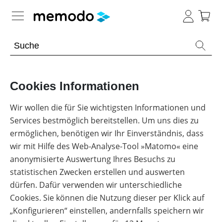
Expertenwissen
Memodo Academy
Cookies Informationen
Photovoltaik-Wissen
Wir wollen die für Sie wichtigsten Informationen und
Services bestmöglich bereitstellen. Um uns dies zu
Wärme-Wissen
Übersicht
ermöglichen, benötigen wir Ihr Einverständnis, dass
Themenbereiche
wir mit Hilfe des Web-Analyse-Tool »Matomo« eine
E-Mobility-Wissen
Übersicht
anonymisierte Auswertung Ihres Besuchs zu
Werkzeuge
PV-
Themenbereiche
statistischen Zwecken erstellen und auswerten
News
Anlagen
Übersicht
Sonstiges
dürfen. Dafür verwenden wir unterschiedliche
Übersicht
Werkzeuge
Heizungs-
Module
Themenbereiche
Cookies. Sie können die Nutzung dieser per Klick auf
Podcast
Wärmepumpen
Produkt-
PV
Wärmepumpen
Übersicht
„Konfigurieren“ einstellen, andernfalls speichern wir
Heimspeicher
Kataloge
Wiki
Werkzeuge
Welt
Wallbox
Brauchwasser-