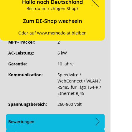
sen
Hallo nach Deutschland
Stück pro VPE:
1 je Karton
Bist du im richtigen Shop?
12 je Palette
Zum DE-Shop wechseln
Phasen:
3
Wechselrichter-Typ:
PV-Wechselrichter
Oder auf www.memodo.at bleiben
MPP-Tracker:
2
AC-Leistung:
6 kW
Garantie:
10 Jahre
Kommunikation:
Speedwire /
WebConnect / WLAN /
RS485 für Tigo TS4-R /
Ethernet RJ45
Spannungsbereich:
260-800 Volt
Bewertungen