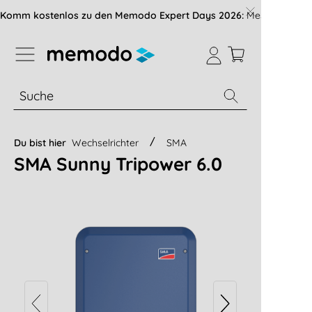
vigation der B2B-Plattform springen
Komm kostenlos zu den Memodo Expert Days 2026:
Messe mit über
% Sale
Module
Wechselrichter
Du bist hier
Wechselrichter
SMA
SMA Sunny Tripower 6.0