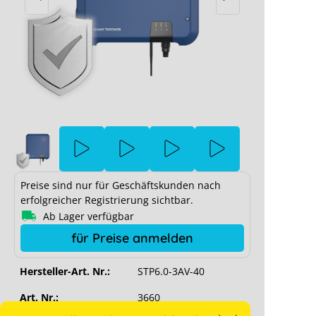
Preise sind nur für Geschäftskunden nach
SMA Sunny Tripower 6.0
erfolgreicher Registrierung sichtbar.
Ab Lager verfügbar
für Preise anmelden
0
r 3.0–6.0
er Cookie-
Memod
Hersteller-Art. Nr.:
STP6.0-3AV-40
Art. Nr.:
3660