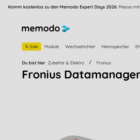
vigation springen
Zur Navigation der B2B-Plattform springen
Komm kostenlos zu den Memodo Expert Days 2026:
Messe mit 
% Sale
Module
Wechselrichter
Heimspeicher
E
Du bist hier
Zubehör & Elektro
Fronius
Fronius Datamanager