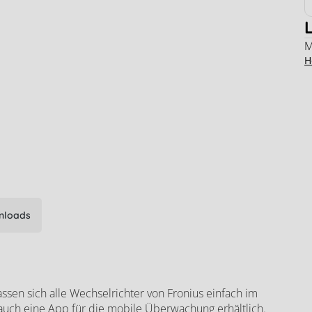
M
H
nloads
assen sich alle Wechselrichter von Fronius einfach im
er auch eine App für die mobile Überwachung erhältlich.