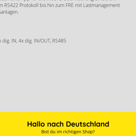
ager Box 2.0
hem RS422 Protokoll bis hin zum FRE mit Lastmanagement
sanlagen.
 dig. IN, 4x dig. IN/OUT, RS485
Hallo nach Deutschland
Bist du im richtigen Shop?